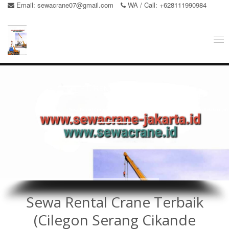
Email:
sewacrane07@gmail.com
WA / Call: +628111990984
Tog
nav
PT. RENTAL CRANE
Sewa Rental Crane Terbaik (Cilegon Serang Cikande Balaraja Dan Sekitarnya)
Sewa Rental Crane Terbaik
(Cilegon Serang Cikande