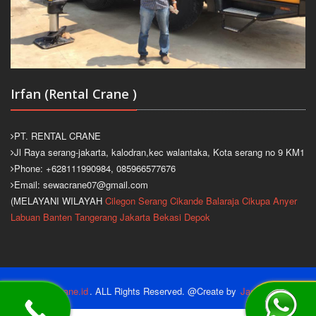
Irfan (Rental Crane )
PT. RENTAL CRANE
Jl Raya serang-jakarta, kalodran,kec walantaka, Kota serang no 9 KM1
Phone: +628111990984, 085966577676
Email: sewacrane07@gmail.com
(MELAYANI WILAYAH
Cilegon
Serang
Cikande
Balaraja
Cikupa
Anyer
Labuan
Banten
Tangerang
Jakarta
Bekasi
Depok
2026
sewacrane.id
. ALL Rights Reserved. @Create by
Jasacom.Net
.