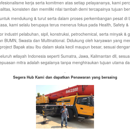
ofesionalisme kerja serta komitmen atas setiap pelayananya, kami p
alitas, konsisten dan memiliki nilai tambah demi tercapainya tujuan b
 untuk mendukung & turut serta dalam proses perkembangan pesat di
asa, kami selalu berupaya terus menerus fokus pada Health, Safety &
r industri pelabuhan, sipil, konstruksi, petrochemical, serta minyak & g
n BUMN, Swasta dan Multinational. Didukung oleh karyawan yang memili
roject Bapak atau Ibu dalam skala kecil maupun besar, sesuai denga
eluruh wilayah Indonesia seperti Sumatra, Jawa, Kalimantan dll, sesu
kepuasan mitra adalah segalanya tanpa menghiraukan tujuan utama dari 
.
Segera Hub Kami dan dapatkan Penawaran yang bersaing