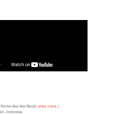
ental Alat-Alat Berat(
sewa crane
),
en, Indonesia.