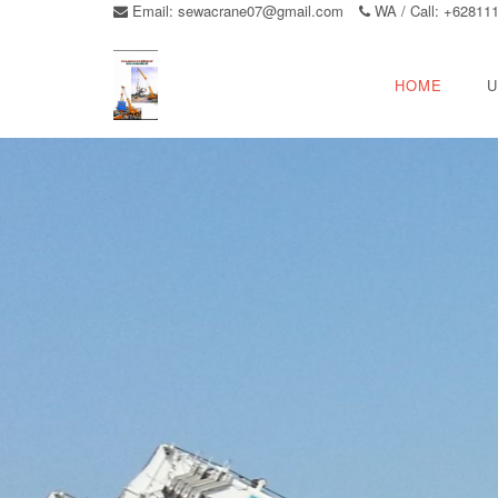
Email:
sewacrane07@gmail.com
WA / Call: +62811
HOME
U