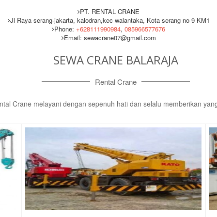
PT. RENTAL CRANE
Jl Raya serang-jakarta, kalodran,kec walantaka, Kota serang no 9 KM1
Phone:
+628111990984
,
085966577676
Email: sewacrane07@gmail.com
SEWA CRANE BALARAJA
Rental Crane
ntal Crane melayani dengan sepenuh hati dan selalu memberikan yang