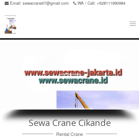
Email:
sewacrane07@gmail.com
WA / Call: +628111990984
Tog
nav
PT. RENTAL CRANE
Sewa Crane Cikande
Sewa Crane Cikande
Rental Crane