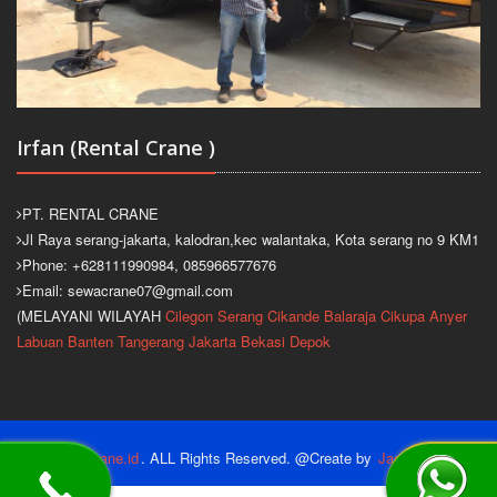
Irfan (Rental Crane )
PT. RENTAL CRANE
Jl Raya serang-jakarta, kalodran,kec walantaka, Kota serang no 9 KM1
Phone: +628111990984, 085966577676
Email: sewacrane07@gmail.com
(MELAYANI WILAYAH
Cilegon
Serang
Cikande
Balaraja
Cikupa
Anyer
Labuan
Banten
Tangerang
Jakarta
Bekasi
Depok
2026
sewacrane.id
. ALL Rights Reserved. @Create by
Jasacom.Net
.