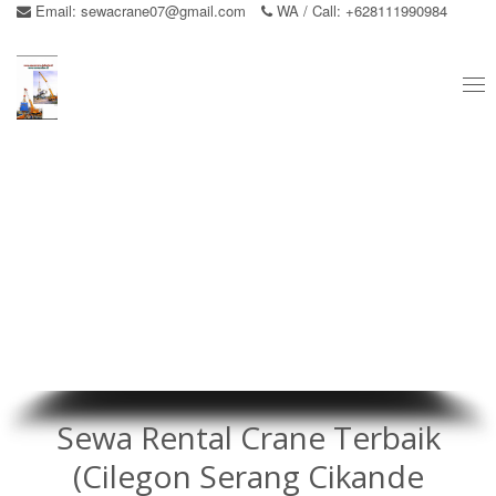
Email:
sewacrane07@gmail.com
WA / Call: +628111990984
Tog
nav
Sewa Rental Crane Terbaik
(Cilegon Serang Cikande