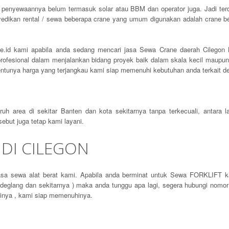
 penyewaannya belum termasuk solar atau BBM dan operator juga. Jadi te
yedikan rental / sewa beberapa crane yang umum digunakan adalah crane bero
e.id kami apabila anda sedang mencari jasa Sewa Crane daerah Cilegon 
rofesional dalam menjalankan bidang proyek baik dalam skala kecil maupun 
ntunya harga yang terjangkau kami siap memenuhi kebutuhan anda terkait d
 area di sekitar Banten dan kota sekitarnya tanpa terkecuali, antara la
sebut juga tetap kami layani.
 DI CILEGON
asa sewa alat berat kami. Apabila anda berminat untuk Sewa FORKLIFT k
ndeglang dan sekitarnya ) maka anda tunggu apa lagi, segera hubungi nomo
ainya , kami siap memenuhinya.