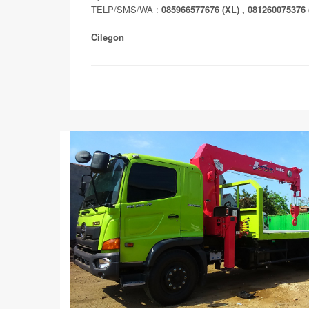
TELP/SMS/WA :
085966577676 (XL) , 081260075376 
Cilegon